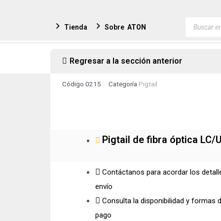
Ir
al
Búsqued
Tienda
Sobre
ATON
de
contenido
producto
Regresar a la sección anterior
Código
0215
Categoría
Pigtail
Pigtail de fibra óptica LC
Contáctanos para acordar los detall
envío
Consulta la disponibilidad y formas 
pago