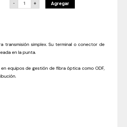
Pigtail
Agregar
-
+
de
fibra
óptica
LC/UPC
simplex
de
0,9
mm
y
ra transmisión simplex. Su terminal o conector de
1
eada en la punta.
metro
quantity
 en equipos de gestión de fibra óptica como ODF,
ribución.