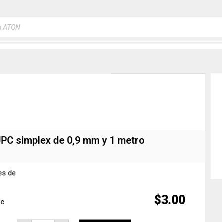
a
s
/UPC simplex de 0,9 mm y 1 metro
es de
$
3.00
de