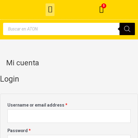
Menu
Ir
0
Cart
al
Cable de Fibra Óptica
contenido
Búsqueda
de
productos
Mi cuenta
Login
Username or email address
*
Password
*