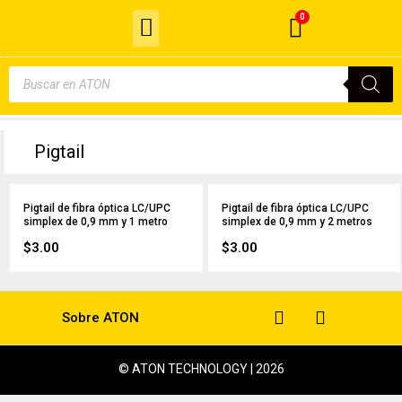
Menu
Ir
0
Cart
al
Cable de Fibra Óptica
contenido
Búsqueda
de
productos
Pigtail
Pigtail de fibra óptica LC/UPC
Pigtail de fibra óptica LC/UPC
simplex de 0,9 mm y 1 metro
simplex de 0,9 mm y 2 metros
$
3.00
$
3.00
Sobre ATON
© ATON TECHNOLOGY | 2026