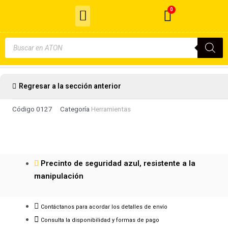
Menu
Ir
0
Cart
al
Cable de Fibra Óptica
contenido
Búsqueda
de
productos
Regresar a la sección anterior
Código
0127
Categoría
Herramientas
Precinto de seguridad azul, resistente a la
manipulación
Contáctanos para acordar los detalles de envío
Consulta la disponibilidad y formas de pago