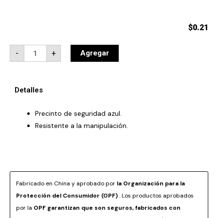
$
0.21
Precinto
-
+
Agregar
de
seguridad
azul,
resistente
a
Detalles
la
manipulación
quantity
Precinto de seguridad azul.
Resistente a la manipulación.
Fabricado en China y aprobado por
la Organización para la
Protección del Consumidor (OPF)
. Los productos aprobados
por la
OPF garantizan que son seguros, fabricados con