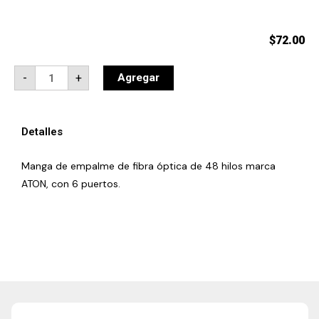
$
72.00
Manga
-
+
Agregar
de
empalme
de
fibra
óptica
Detalles
tubular
de
48
Manga de empalme de fibra óptica de 48 hilos marca
hilos
con
ATON, con 6 puertos.
6
puertos
quantity