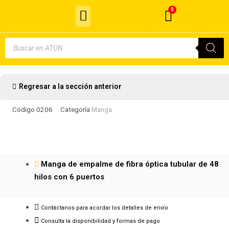
Menu
Ir
0
Cart
al
Cable de Fibra Óptica
contenido
Búsqueda
de
productos
Regresar a la sección anterior
Código
0206
Categoría
Manga
Manga de empalme de fibra óptica tubular de 48
hilos con 6 puertos
Contáctanos para acordar los detalles de envío
Consulta la disponibilidad y formas de pago