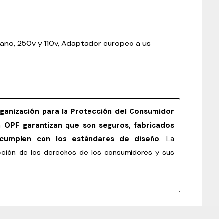
a
americano,
250v
y
110v
quantity
no, 250v y 110v, Adaptador europeo a us
rganización para la Protección del Consumidor
la
OPF garantizan que son seguros, fabricados
 cumplen con los estándares de diseño
. La
tección de los derechos de los consumidores y sus