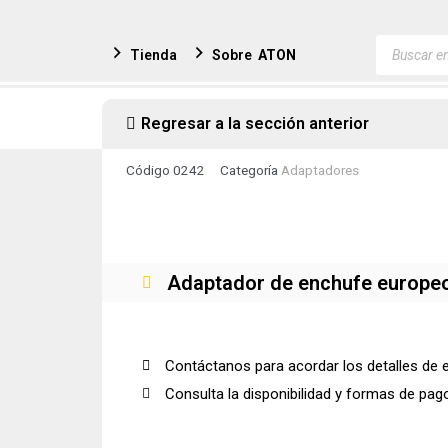
Ir
al
Búsqued
Tienda
Sobre
ATON
de
contenido
producto
Regresar a la sección anterior
Código
0242
Categoría
Adaptadores
Adaptador de enchufe europeo
Contáctanos para acordar los detalles de 
Consulta la disponibilidad y formas de pag