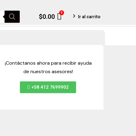
0
Cart
$
0.00
Ir al carrito
¡Contáctanos ahora para recibir ayuda
de nuestros asesores!
+58 412 7699902