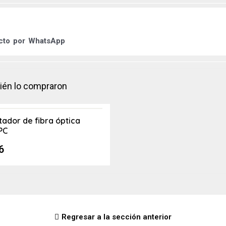
ucto por
WhatsApp
bién lo compraron
ador de fibra óptica
PC
6
Regresar a la sección anterior