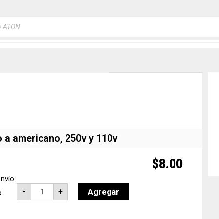
a
s
 a americano, 250v y 110v
$
8.00
envío
Adaptador
Agregar
-
+
o
de
enchufe
europeo