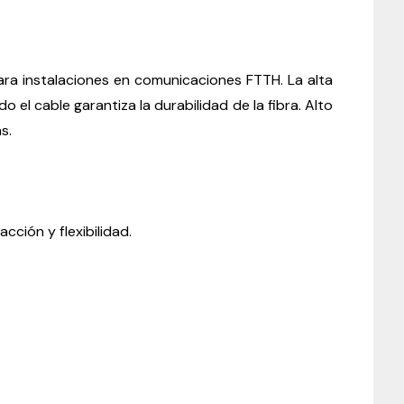
ADSS
NCM,12
hilos,
4
km,
spam
 para instalaciones en comunicaciones FTTH. La alta
100
o el cable garantiza la durabilidad de la fibra. Alto
m
quantity
s.
acción y flexibilidad.