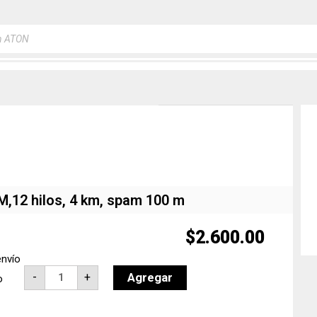
a
s
M,12 hilos, 4 km, spam 100 m
$
2.600.00
envío
Cable
Agregar
-
+
o
de
fibra
óptica