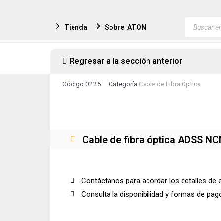
Ir
al
Búsqued
Tienda
Sobre
ATON
de
contenido
producto
Regresar a la sección anterior
Código
0225
Categoría
Cable de Fibra Óptica
Cable de fibra óptica ADSS NC
Contáctanos para acordar los detalles de 
Consulta la disponibilidad y formas de pag