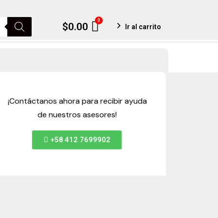
0
Cart
$
0.00
Ir al carrito
¡Contáctanos ahora para recibir ayuda
de nuestros asesores!
+58 412 7699902