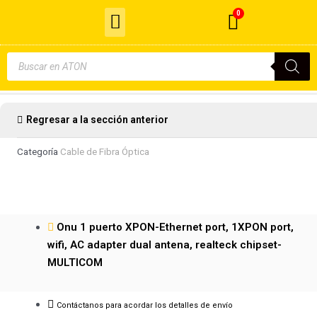
Menu
Ir
0
Cart
al
Cable de Fibra Óptica
contenido
Búsqueda
de
productos
Regresar a la sección anterior
Categoría
Cable de Fibra Óptica
Onu 1 puerto XPON-Ethernet port, 1XPON port,
wifi, AC adapter dual antena, realteck chipset-
MULTICOM
Contáctanos para acordar los detalles de envío