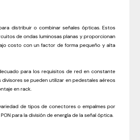
fibra
óptica
PLC
1x16
quantity
 para distribuir o combinar señales ópticas. Estos
circuitos de ondas luminosas planas y proporcionan
bajo costo con un factor de forma pequeño y alta
ecuado para los requisitos de red en constante
ivisores se pueden utilizar en pedestales aéreos
ntaje en rack.
na variedad de tipos de conectores o empalmes por
PON para la división de energía de la señal óptica.