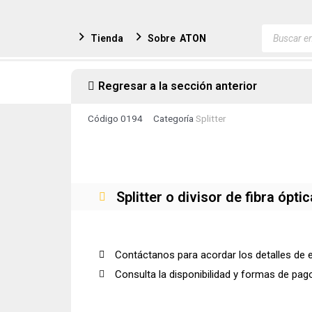
Ir
al
Búsqued
Tienda
Sobre
ATON
de
contenido
producto
Regresar a la sección anterior
Código
0194
Categoría
Splitter
Splitter o divisor de fibra ópt
Contáctanos para acordar los detalles de 
Consulta la disponibilidad y formas de pag