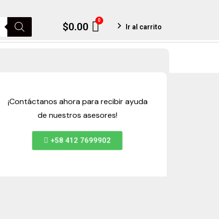
0
Cart
$
0.00
Ir al carrito
¡Contáctanos ahora para recibir ayuda
de nuestros asesores!
+58 412 7699902