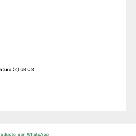
tura (≤) dB 0.8
producto por
WhatsApp