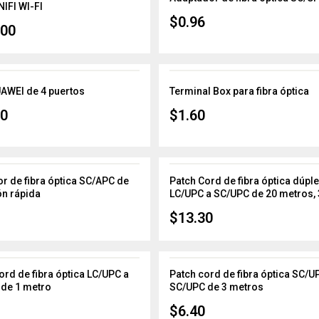
IFI WI-FI
$
0.96
.00
AWEI de 4 puertos
Terminal Box para fibra óptica
00
$
1.60
r de fibra óptica SC/APC de
Patch Cord de fibra óptica dúpl
n rápida
LC/UPC a SC/UPC de 20 metros,
$
13.30
ord de fibra óptica LC/UPC a
Patch cord de fibra óptica SC/U
de 1 metro
SC/UPC de 3 metros
$
6.40