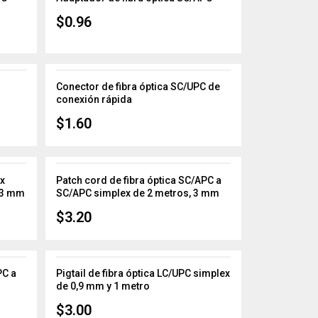
$
0.96
Conector de fibra óptica SC/UPC de
conexión rápida
$
1.60
ex
Patch cord de fibra óptica SC/APC a
 3 mm
SC/APC simplex de 2 metros, 3 mm
$
3.20
PC a
Pigtail de fibra óptica LC/UPC simplex
de 0,9 mm y 1 metro
$
3.00