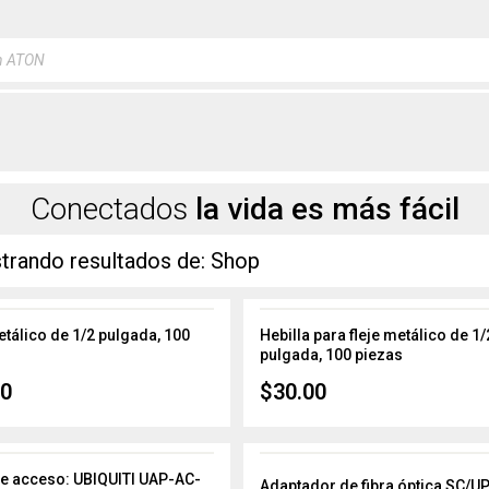
a
s
Conectados
la vida es más fácil
rando resultados de: Shop
etálico de 1/2 pulgada, 100
Hebilla para fleje metálico de 1/
pulgada, 100 piezas
20
$
30.00
e acceso: UBIQUITI UAP-AC-
Adaptador de fibra óptica SC/U