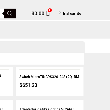
0
Cart
$
0.00
Ir al carrito
2
Switch MikroTik CRS326-24S+2Q+RM
$
651.20
PC
Adaptador de fibra óptica SC/APC