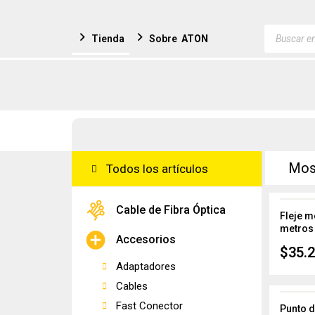
Ir
al
Búsqued
Tienda
Sobre
ATON
de
contenido
producto
Most
Todos los artículos
Cable de Fibra Óptica
Fleje m
metros
Accesorios
$
35.
Adaptadores
Cables
Fast Conector
Punto d