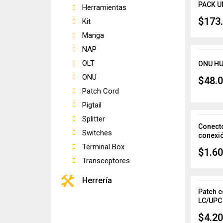
PACK UN
Herramientas
$
173
Kit
Manga
NAP
OLT
ONU HU
ONU
$
48.
Patch Cord
Pigtail
Splitter
Conecto
Switches
conexió
Terminal Box
$
1.60
Transceptores
Herrería
Patch c
LC/UPC 
$
4.20