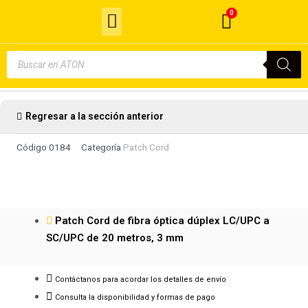
Menu
Ir
0
Cart
al
Cable de Fibra Óptica
contenido
Búsqueda
de
productos
Regresar a la sección anterior
Código
0184
Categoría
Patch Cord
Patch Cord de fibra óptica dúplex LC/UPC a
SC/UPC de 20 metros, 3 mm
Contáctanos para acordar los detalles de envío
Consulta la disponibilidad y formas de pago