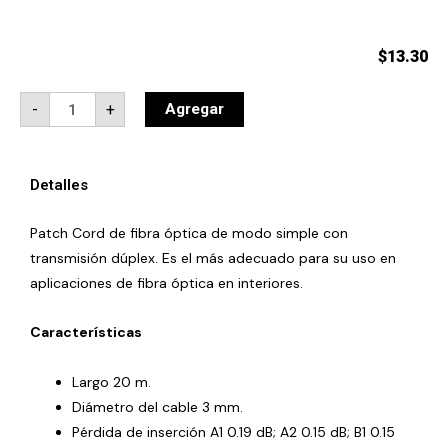
$
13.30
Patch
-
+
Agregar
Cord
de
fibra
óptica
dúplex
Detalles
LC/UPC
a
SC/UPC
Patch Cord de fibra óptica de modo simple con
de
20
transmisión dúplex. Es el más adecuado para su uso en
metros,
3
aplicaciones de fibra óptica en interiores.
mm
quantity
Características
Largo 20 m.
Diámetro del cable 3 mm.
Pérdida de inserción A1 0.19 dB; A2 0.15 dB; B1 0.15