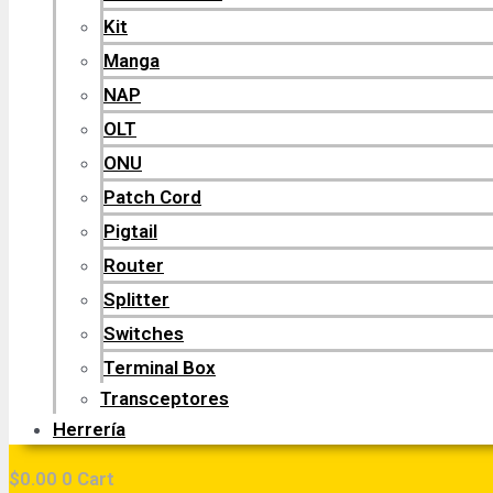
Kit
Manga
NAP
OLT
ONU
Patch Cord
Pigtail
Router
Splitter
Switches
Terminal Box
Transceptores
Herrería
$
0.00
0
Cart