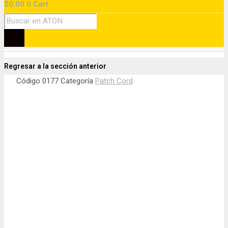
$
0.00
0
Cart
Regresar a la sección anterior
Código
0177
Categoría
Patch Cord