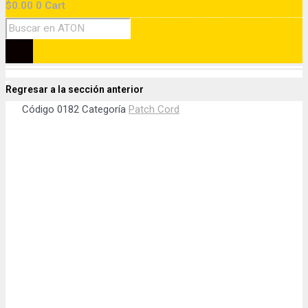
$
0.00
0
Cart
Regresar a la sección anterior
Código
0182
Categoría
Patch Cord