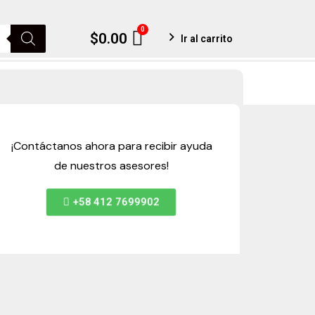
0
Cart
$
0.00
Ir al carrito
¡Contáctanos ahora para recibir ayuda
de nuestros asesores!
+58 412 7699902