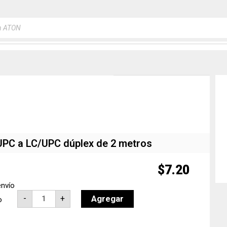
a
s
/UPC a LC/UPC dúplex de 2 metros
$
7.20
envío
Patch
Agregar
-
+
o
cord
de
fibra