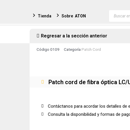
Ir
al
Búsqued
Tienda
Sobre
ATON
de
contenido
producto
Regresar a la sección anterior
Código
0109
Categoría
Patch Cord
Patch cord de fibra óptica LC
Contáctanos para acordar los detalles de 
Consulta la disponibilidad y formas de pag