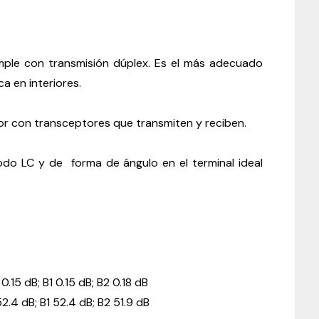
óptica
LC/UPC
a
LC/UPC
dúplex
de
mple con transmisión dúplex. Es el más adecuado
2
ca en interiores.
metros
quantity
jor con transceptores que transmiten y reciben.
o LC y de forma de ángulo en el terminal ideal
0.15 dB; B1 0.15 dB; B2 0.18 dB
52.4 dB; B1 52.4 dB; B2 51.9 dB